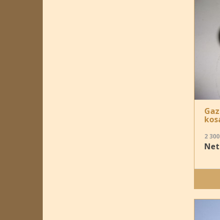
Gaz
kos
2 300
Nett