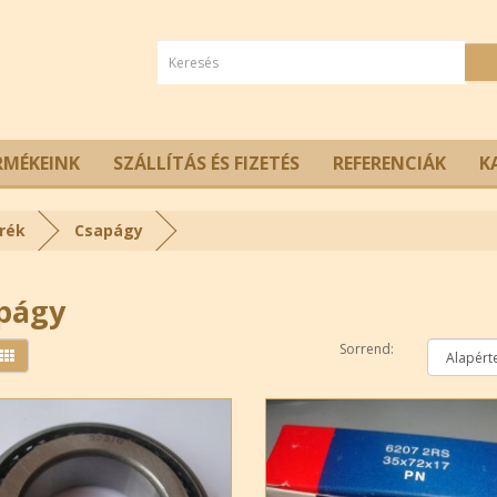
RMÉKEINK
SZÁLLÍTÁS ÉS FIZETÉS
REFERENCIÁK
K
rék
Csapágy
págy
Sorrend: