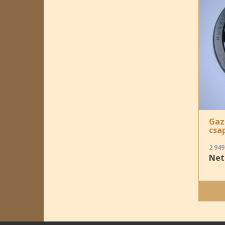
Gaz
csa
2 949
Nett