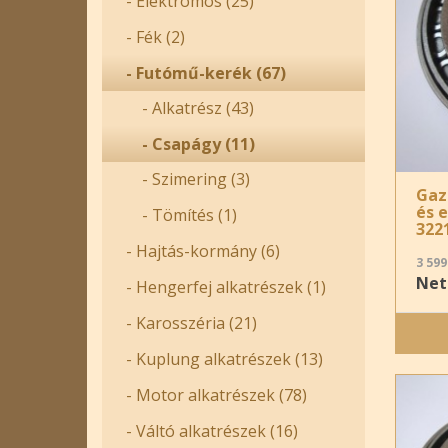
- Elektromos (25)
- Fék (2)
- Futómű-kerék (67)
- Alkatrész (43)
- Csapágy (11)
- Szimering (3)
Gaz
és 
- Tömítés (1)
322
- Hajtás-kormány (6)
3 599
Nett
- Hengerfej alkatrészek (1)
- Karosszéria (21)
- Kuplung alkatrészek (13)
- Motor alkatrészek (78)
- Váltó alkatrészek (16)