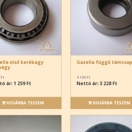
ella első kerékagy
Gazella függő támcsa
págy
 Ft
4 100 Ft
ó ár: 1 259 Ft
Nettó ár: 3 228 Ft
KOSÁRBA TESZEM
KOSÁRBA TESZEM