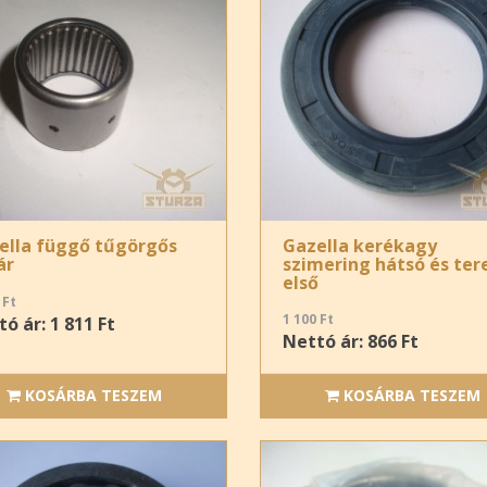
ella függő tűgörgős
Gazella kerékagy
ár
szimering hátsó és ter
első
 Ft
1 100 Ft
ó ár: 1 811 Ft
Nettó ár: 866 Ft
KOSÁRBA TESZEM
KOSÁRBA TESZEM