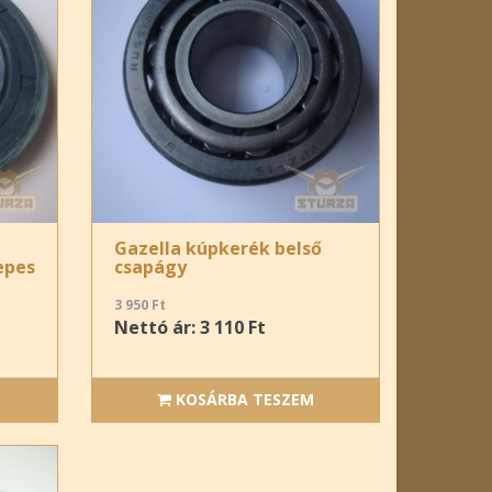
Gazella kúpkerék belső
epes
csapágy
3 950 Ft
Nettó ár: 3 110 Ft
KOSÁRBA TESZEM