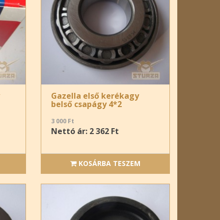
Gazella első kerékagy
belső csapágy 4*2
3 000 Ft
Nettó ár: 2 362 Ft
KOSÁRBA TESZEM