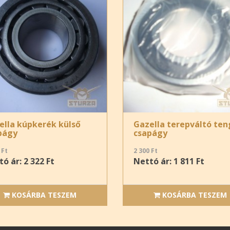
ella kúpkerék külső
Gazella terepváltó ten
págy
csapágy
 Ft
2 300 Ft
ó ár: 2 322 Ft
Nettó ár: 1 811 Ft
KOSÁRBA TESZEM
KOSÁRBA TESZEM