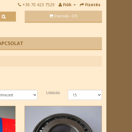
+36 70 423 7529
Fiók
Fizetés
0 termék - 0 Ft
APCSOLAT
Listázás: