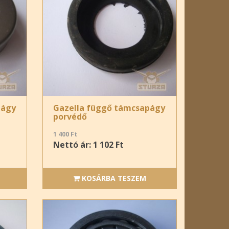
págy
Gazella függő támcsapágy
porvédő
1 400 Ft
Nettó ár: 1 102 Ft
KOSÁRBA TESZEM