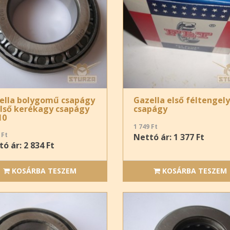
ella bolygomű csapágy
Gazella első féltengely
első kerékagy csapágy
csapágy
10
1 749 Ft
 Ft
Nettó ár: 1 377 Ft
ó ár: 2 834 Ft
KOSÁRBA TESZEM
KOSÁRBA TESZEM