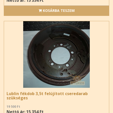
Nettó ár: 15 354 Ft
KOSÁRBA TESZEM
Lublin fékdob 3,5t felújított cseredarab
szükséges
19 500 Ft
Nettó ár: 15 354 Ft