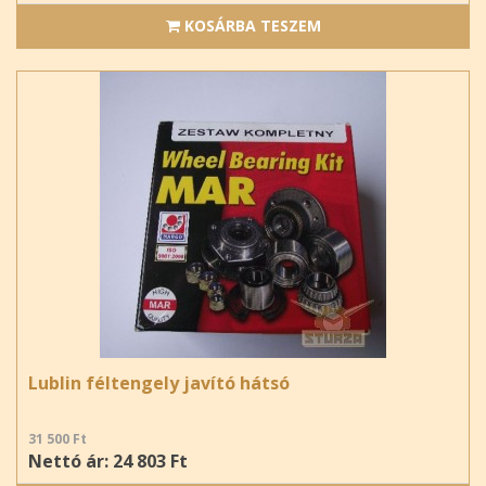
KOSÁRBA TESZEM
Lublin féltengely javító hátsó
31 500 Ft
Nettó ár: 24 803 Ft