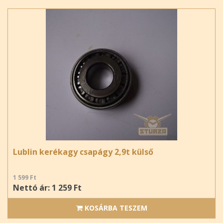
Lublin kerékagy csapágy 2,9t külső
1 599 Ft
Nettó ár: 1 259 Ft
KOSÁRBA TESZEM