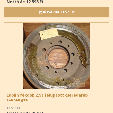
Nettó ár: 12 598 Ft
KOSÁRBA TESZEM
Lublin fékdob 2,9t felújított cseredarab
szükséges
19 500 Ft