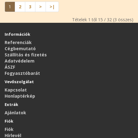
1
2
3
>
>|
Tételek 1 től 15 / 32 (3 összes)
Információk
Referenciák
Cégbemutató
Szállítás és fizetés
Adatvédelem
ÁSZF
Fogyasztóbarát
Vevőszolgálat
Kapcsolat
Honlaptérkép
Extrák
Ajánlatok
Fiók
Fiók
Hírlevél