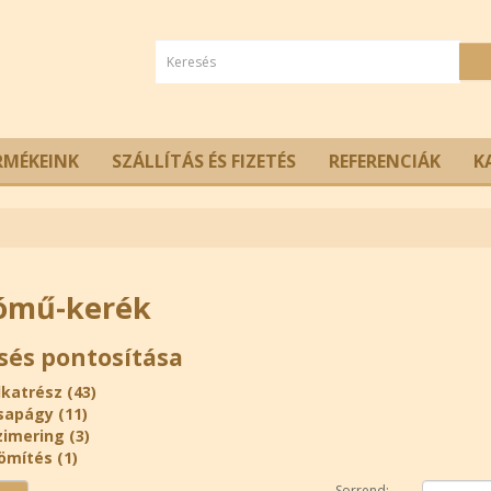
RMÉKEINK
SZÁLLÍTÁS ÉS FIZETÉS
REFERENCIÁK
K
ómű-kerék
sés pontosítása
lkatrész (43)
sapágy (11)
zimering (3)
ömítés (1)
Sorrend: