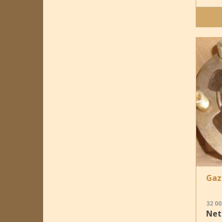
Gaz
32 00
Nett