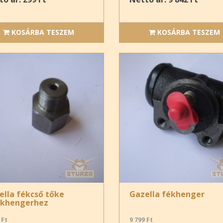
KOSÁRBA TESZEM
KOSÁRBA TESZEM
ella fékcső tőke
Gazella fékhenger
ékhengerhez
 Ft
9 799 Ft