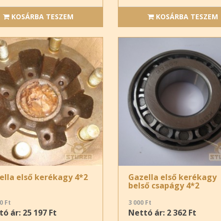
KOSÁRBA TESZEM
KOSÁRBA TESZEM
ella első kerékagy 4*2
Gazella első kerékagy
belső csapágy 4*2
0 Ft
3 000 Ft
ó ár: 25 197 Ft
Nettó ár: 2 362 Ft