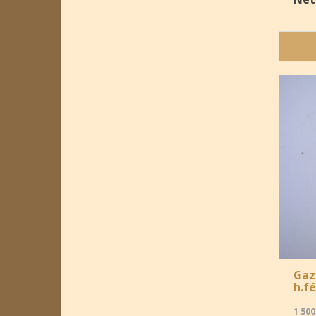
Gaz
h.f
1 500