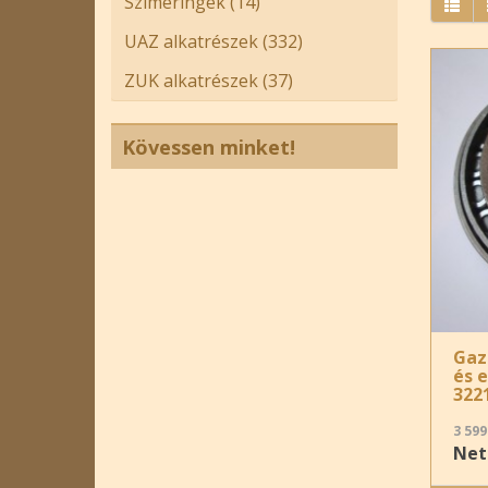
Szimeringek (14)
UAZ alkatrészek (332)
ZUK alkatrészek (37)
Kövessen minket!
Gaz
és 
322
3 599
Nett