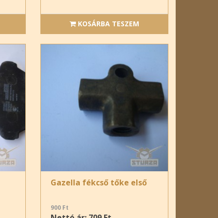
KOSÁRBA TESZEM
Gazella fékcső tőke első
900 Ft
Nettó ár: 709 Ft