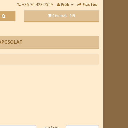
+36 70 423 7529
Fiók
Fizetés
0 termék - 0 Ft
APCSOLAT
Listázás: