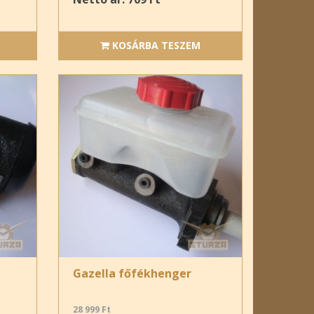
KOSÁRBA TESZEM
Gazella főfékhenger
28 999 Ft