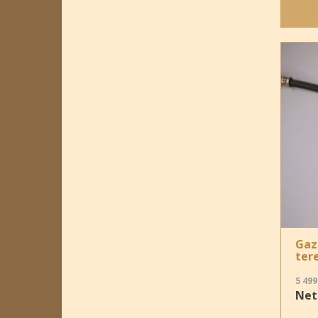
Gaz
ter
5 499
Nett