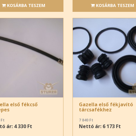
KOSÁRBA TESZEM
KOSÁRBA TESZEM
ella első fékcső
Gazella első fékjavító
epes
tárcsafékhez
 Ft
7 840 Ft
ó ár: 4 330 Ft
Nettó ár: 6 173 Ft