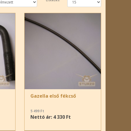
Gazella első fékcső
5 499 Ft
Nettó ár: 4 330 Ft