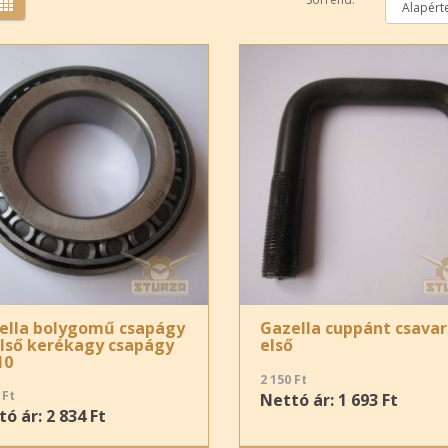
ella bolygomű csapágy
Gazella cuppánt csavar
első kerékagy csapágy
első
10
2 150 Ft
 Ft
Nettó ár: 1 693 Ft
ó ár: 2 834 Ft