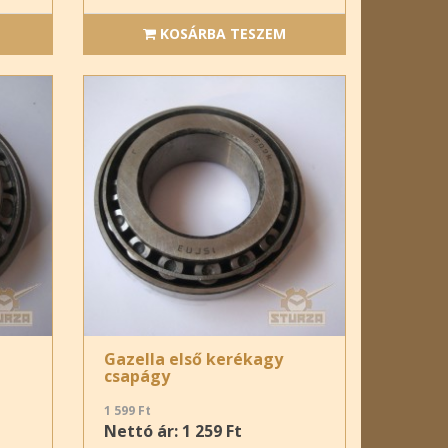
KOSÁRBA TESZEM
Gazella első kerékagy
csapágy
1 599 Ft
Nettó ár: 1 259 Ft