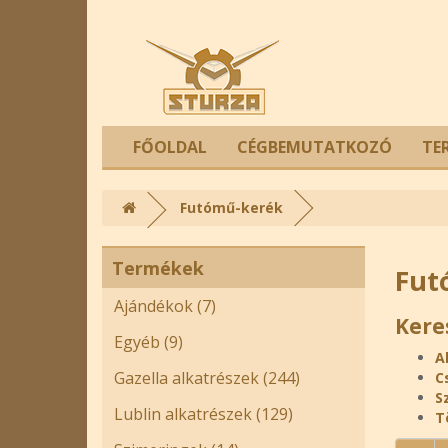
FŐOLDAL
CÉGBEMUTATKOZÓ
TE
Futómű-kerék
Termékek
Fut
Ajándékok (7)
Kere
Egyéb (9)
A
Gazella alkatrészek (244)
C
S
Lublin alkatrészek (129)
T