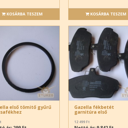
KOSÁRBA TESZEM
KOSÁRBA TESZEM
ella első tömitő gyűrű
Gazella fékbetét
csafékhez
garnitúra első
t
12 499 Ft
ó ár: 299 Ft
Nettó ár: 9 842 Ft